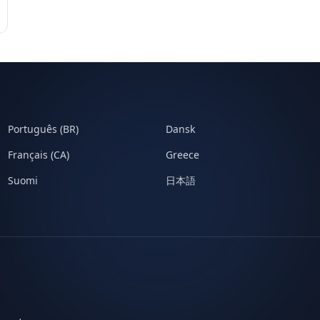
Português (BR)
Dansk
Français (CA)
Greece
Suomi
日本語