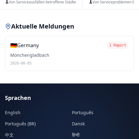
1
1
Von Serviceausfällen betroffene Städte
Von Serviceproblemen bet
Leaflet
|
© OpenStreetMap contributors
Aktuelle Meldungen
🇩🇪
Germany
1 Report
Mönchengladbach
2026-08-05
Sprachen
English
Português
Português (BR)
Dansk
中文
हिन्दी