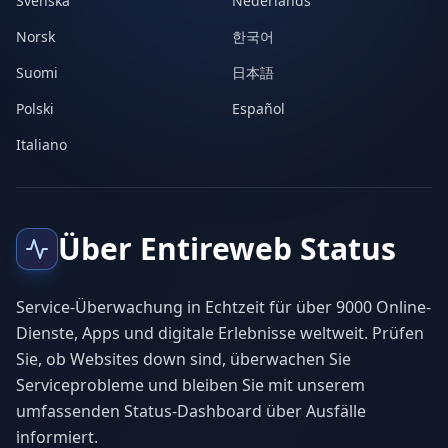
Svenska
Nederlands
Norsk
한국어
Suomi
日本語
Polski
Español
Italiano
Über Entireweb Status
Service-Überwachung in Echtzeit für über 9000 Online-
Dienste, Apps und digitale Erlebnisse weltweit. Prüfen
Sie, ob Websites down sind, überwachen Sie
Serviceprobleme und bleiben Sie mit unserem
umfassenden Status-Dashboard über Ausfälle
informiert.