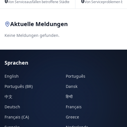
0
0
Von Serviceausfällen betroffene Städte
Von Serviceproblemen bet
Leaflet
|
© OpenStreetMap contributors
Aktuelle Meldungen
Keine Meldungen gefunden.
Sprachen
English
Português
Português (BR)
Dansk
中文
हिन्दी
Deutsch
Français
Français (CA)
Greece