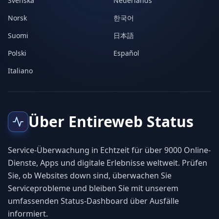
Svenska
Nederlands
Norsk
한국어
Suomi
日本語
Polski
Español
Italiano
Über Entireweb Status
Service-Überwachung in Echtzeit für über 9000 Online-
Dienste, Apps und digitale Erlebnisse weltweit. Prüfen
Sie, ob Websites down sind, überwachen Sie
Serviceprobleme und bleiben Sie mit unserem
umfassenden Status-Dashboard über Ausfälle
informiert.