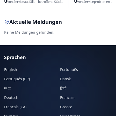
0
0
Von Serviceausfällen betroffene Städte
Von Serviceproblemen bet
Leaflet
|
© OpenStreetMap contributors
Aktuelle Meldungen
Keine Meldungen gefunden.
Sprachen
English
Português
Português (BR)
Dansk
中文
हिन्दी
Deutsch
Français
Français (CA)
Greece