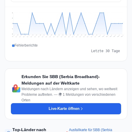
2
2
1
1
0
Jul 16
Jul 19
Jul 22
Jul 25
Jul 12
Jul 15
Jul 28
Jul 31
Jul 18
Jul 21
Jul 24
Jul 11
Jul 14
Jul 27
Jul 30
Jul 17
Jul 20
Jul 23
Jul 10
Jul 13
Jul 26
Jul 29
Aug 2
Aug 5
Aug 1
Aug 4
Jul 9
Aug 7
Aug 3
Aug 6
Fehlerberichte
Letzte 30 Tage
Erkunden Sie SBB (Serbia Broadband)-
Meldungen auf der Weltkarte
Meldungen nach Ländern anzeigen und sehen, wo weltweit
Probleme auftreten. — 🌍 1 Meldungen von verschiedenen
Orten
Live-Karte öffnen
Top-Länder nach
Ausfallkarte für SBB (Serbia