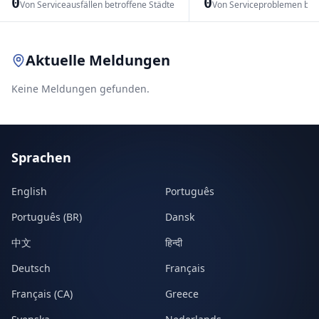
0
0
Von Serviceausfällen betroffene Städte
Von Serviceproblemen bet
Leaflet
|
© OpenStreetMap contributors
Aktuelle Meldungen
Keine Meldungen gefunden.
Sprachen
English
Português
Português (BR)
Dansk
中文
हिन्दी
Deutsch
Français
Français (CA)
Greece