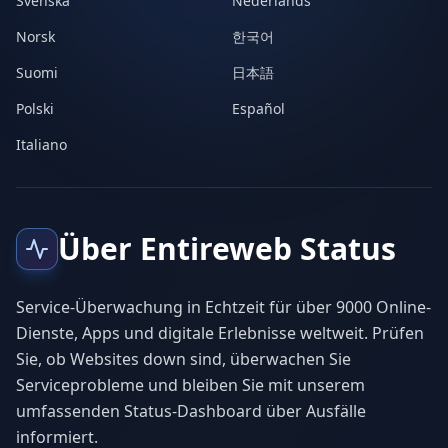
Svenska
Nederlands
Norsk
한국어
Suomi
日本語
Polski
Español
Italiano
Über Entireweb Status
Service-Überwachung in Echtzeit für über 9000 Online-
Dienste, Apps und digitale Erlebnisse weltweit. Prüfen
Sie, ob Websites down sind, überwachen Sie
Serviceprobleme und bleiben Sie mit unserem
umfassenden Status-Dashboard über Ausfälle
informiert.