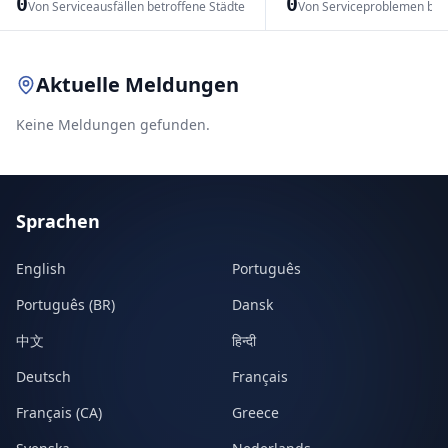
0
0
Von Serviceausfällen betroffene Städte
Von Serviceproblemen bet
Leaflet
|
© OpenStreetMap contributors
Aktuelle Meldungen
Keine Meldungen gefunden.
Sprachen
English
Português
Português (BR)
Dansk
中文
हिन्दी
Deutsch
Français
Français (CA)
Greece