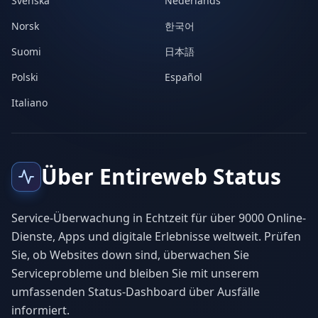
Svenska
Nederlands
Norsk
한국어
Suomi
日本語
Polski
Español
Italiano
Über Entireweb Status
Service-Überwachung in Echtzeit für über 9000 Online-
Dienste, Apps und digitale Erlebnisse weltweit. Prüfen
Sie, ob Websites down sind, überwachen Sie
Serviceprobleme und bleiben Sie mit unserem
umfassenden Status-Dashboard über Ausfälle
informiert.