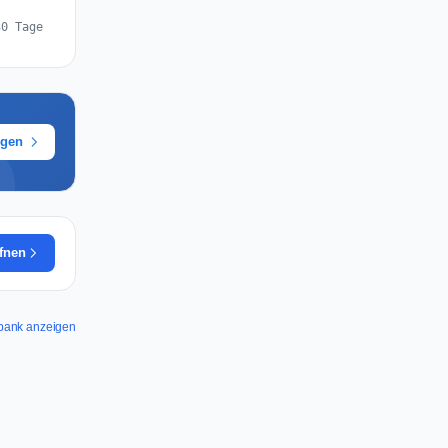
30 Tage
ügen
ffnen
iabank anzeigen