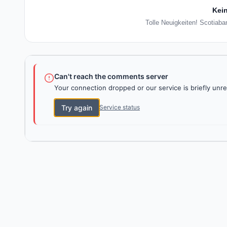
Kein
Tolle Neuigkeiten! Scotiaba
Can't reach the comments server
Your connection dropped or our service is briefly unre
Try again
Service status