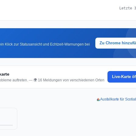
Letzte 
Zu Chrome hinzuf
in Klick zur Statusansicht und Echtzeit-Warnungen bei
karte
Live-Karte ö
obleme auftreten. — 🌍 16 Meldungen von verschiedenen Orten
Ausfallkarte für Scot