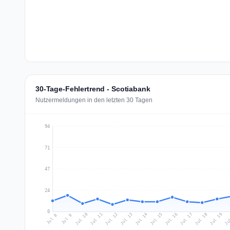
30-Tage-Fehlertrend - Scotiabank
Nutzermeldungen in den letzten 30 Tagen
94
71
47
24
0
Jul 17
Ju
Jul 10
Jul 13
Jul 16
Jul 19
Jul 12
Jul 15
Jul 18
Jul 11
Jul 14
Jul 8
Jul 9