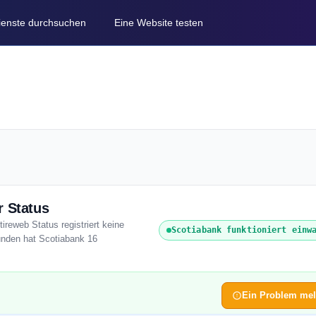
Dienste durchsuchen
Eine Website testen
r Status
ireweb Status registriert keine
Scotiabank funktioniert einw
unden hat Scotiabank 16
Ein Problem me