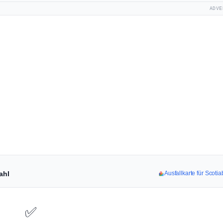
ADVE
ahl
Ausfallkarte für Scot
✅