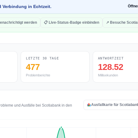
d Verbindung in Echtzeit.
Öffn
enachrichtigt werden
📋 Live-Status-Badge einbinden
↗ Besuche Scoti
LETZTE 30 TAGE
ANTWORTZEIT
477
128.52
Problemberichte
Millisekunden
Ausfallkarte für Scotiaban
obleme und Ausfälle bei Scotiabank in den