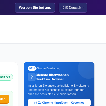
Werben Sie bei uns
🇩🇪
Deutsch
Chrome-Erweiterung
NEU
Dienste überwachen
andfrei
direkt im Browser
Installieren Sie unsere aktualisierte Erweiterung
und erhalten Sie schnelle Ausfallwarnungen,
ohne die besuchte Seite zu verlassen.
lden
Zu Chrome hinzufügen - Kostenlos