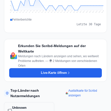
2
1
0
Jul 19
Jul 22
Jul 25
Jul 12
Jul 28
Aug 10
Jul 15
Jul 18
Jul 31
Jul 21
Jul 24
Jul 27
Jul 14
Jul 17
Jul 30
Jul 20
Jul 23
Jul 26
Jul 13
Jul 16
Jul 29
Aug 5
Aug 8
Aug 1
Aug 4
Aug 7
Aug 3
Aug 6
Aug 9
Aug 2
Fehlerberichte
Letzte 30 Tage
Erkunden Sie Scribd-Meldungen auf der
Weltkarte
Meldungen nach Ländern anzeigen und sehen, wo weltweit
Probleme auftreten. — 🌍 2 Meldungen von verschiedenen
Orten
Live-Karte öffnen
Top-Länder nach
Ausfallkarte für Scribd
anzeigen
Nutzermeldungen
Unknown
🏳️