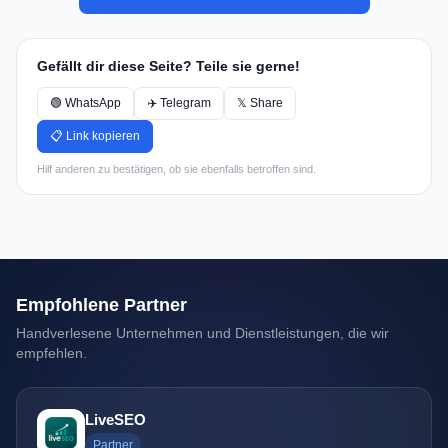
Gefällt dir diese Seite? Teile sie gerne!
🟢 WhatsApp
✈️ Telegram
𝕏 Share
📋 Link kopieren
Hilf anderen zu bestätigen, ob sie ebenfalls betroffen sind.
Empfohlene Partner
Handverlesene Unternehmen und Dienstleistungen, die wir
empfehlen.
LiveSEO
Partner