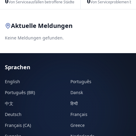
0
0
Von Serviceausfällen betroffene Städte
Von Serviceproblemen bet
Leaflet
|
© OpenStreetMap contributors
Aktuelle Meldungen
Keine Meldungen gefunden.
Sprachen
English
Português
Português (BR)
Dansk
中文
हिन्दी
Deutsch
Français
Français (CA)
Greece