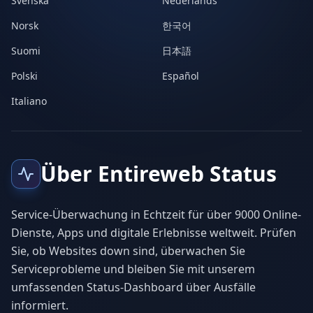
Svenska
Nederlands
Norsk
한국어
Suomi
日本語
Polski
Español
Italiano
Über Entireweb Status
Service-Überwachung in Echtzeit für über 9000 Online-
Dienste, Apps und digitale Erlebnisse weltweit. Prüfen
Sie, ob Websites down sind, überwachen Sie
Serviceprobleme und bleiben Sie mit unserem
umfassenden Status-Dashboard über Ausfälle
informiert.