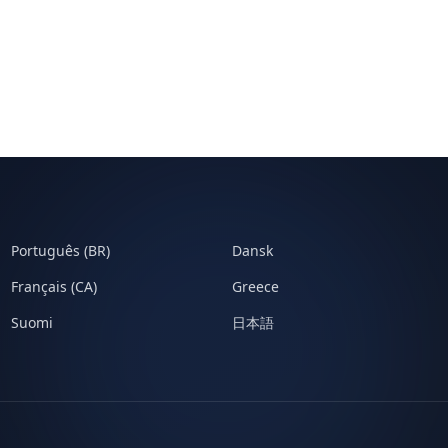
Português (BR)
Dansk
Français (CA)
Greece
Suomi
日本語