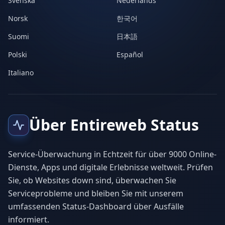
Svenska
Nederlands
Norsk
한국어
Suomi
日本語
Polski
Español
Italiano
Über Entireweb Status
Service-Überwachung in Echtzeit für über 9000 Online-
Dienste, Apps und digitale Erlebnisse weltweit. Prüfen
Sie, ob Websites down sind, überwachen Sie
Serviceprobleme und bleiben Sie mit unserem
umfassenden Status-Dashboard über Ausfälle
informiert.