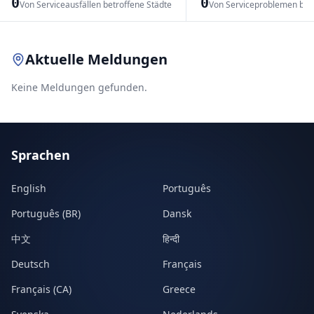
0
0
Von Serviceausfällen betroffene Städte
Von Serviceproblemen bet
Leaflet
|
© OpenStreetMap contributors
Aktuelle Meldungen
Keine Meldungen gefunden.
Sprachen
English
Português
Português (BR)
Dansk
中文
हिन्दी
Deutsch
Français
Français (CA)
Greece