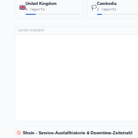
United Kingdom
Cambodia
🏳️
4 reports
2 reports
ADVERTISEMENT
Shein - Service-Ausfallhistorie & Downtime-Zeitstrahl