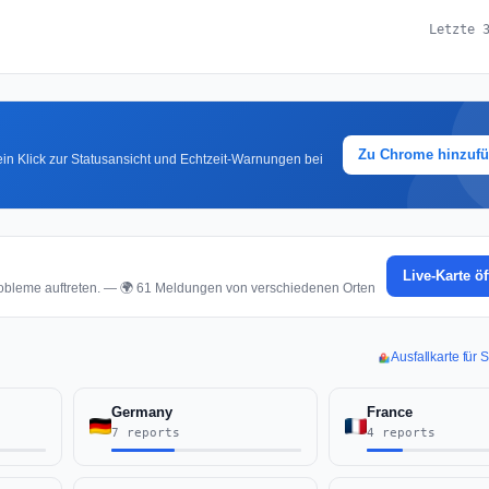
Letzte 
Zu Chrome hinzuf
in Klick zur Statusansicht und Echtzeit-Warnungen bei
Live-Karte ö
obleme auftreten. — 🌍 61 Meldungen von verschiedenen Orten
Ausfallkarte für
Germany
France
7 reports
4 reports