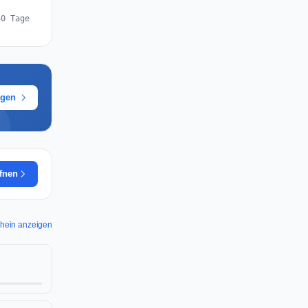
30 Tage
ügen
ffnen
 Shein anzeigen