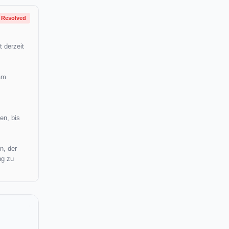
Resolved
 derzeit
am
en, bis
n, der
ng zu