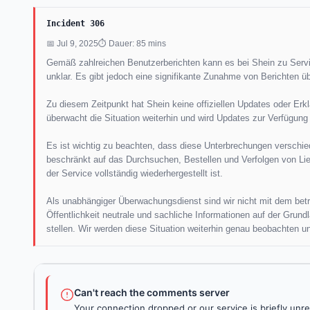
Incident 306
📅 Jul 9, 2025
⏱ Dauer: 85 mins
Gemäß zahlreichen Benutzerberichten kann es bei Shein zu Serv
unklar. Es gibt jedoch eine signifikante Zunahme von Berichten üb
Zu diesem Zeitpunkt hat Shein keine offiziellen Updates oder Er
überwacht die Situation weiterhin und wird Updates zur Verfügung s
Es ist wichtig zu beachten, dass diese Unterbrechungen verschie
beschränkt auf das Durchsuchen, Bestellen und Verfolgen von Lief
der Service vollständig wiederhergestellt ist.
Als unabhängiger Überwachungsdienst sind wir nicht mit dem betro
Öffentlichkeit neutrale und sachliche Informationen auf der Grun
stellen. Wir werden diese Situation weiterhin genau beobachten un
Can't reach the comments server
Your connection dropped or our service is briefly unre