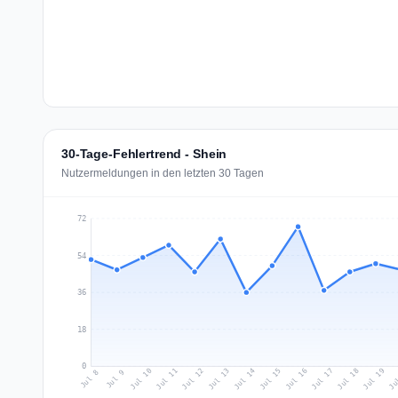
30-Tage-Fehlertrend - Shein
Nutzermeldungen in den letzten 30 Tagen
72
54
36
18
0
Jul 17
Ju
Jul 10
Jul 13
Jul 16
Jul 19
Jul 12
Jul 15
Jul 18
Jul 11
Jul 14
Jul 8
Jul 9