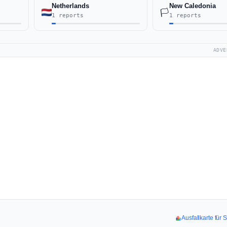
Netherlands
New Caledonia
🏳️
1 reports
1 reports
ADVE
Ausfallkarte für