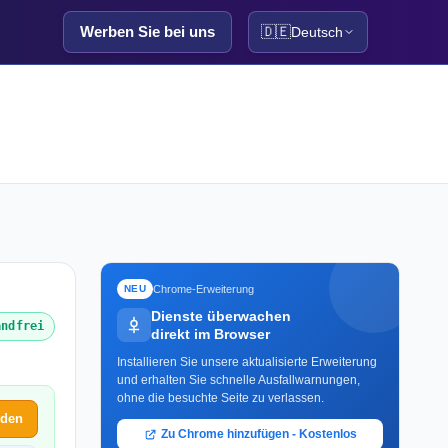
Werben Sie bei uns
🇩🇪
Deutsch
Chrome-Erweiterung
NEU
Dienste überwachen
andfrei
direkt im Browser
Installieren Sie unsere aktualisierte Erweiterung
und erhalten Sie schnelle Ausfallwarnungen,
ohne die besuchte Seite zu verlassen.
lden
Zu Chrome hinzufügen - Kostenlos