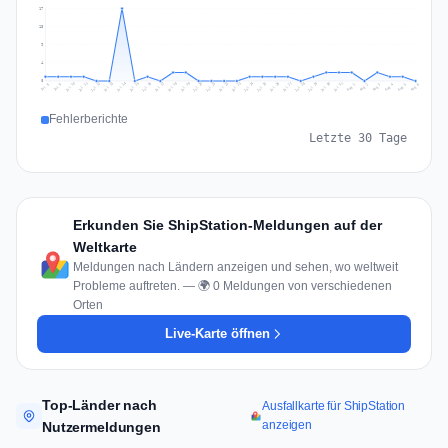
17
13
9
4
0
Jul 15
Jul 18
Jul 31
Jul 21
Jul 24
Jul 11
Jul 14
Jul 27
Jul 30
Jul 17
Jul 20
Jul 23
Jul 10
Jul 13
Jul 26
Jul 29
Jul 16
Jul 19
Jul 22
Jul 12
Jul 25
Jul 28
Aug 1
Aug 4
Jul 9
Aug 3
Jul 8
Aug 6
Aug 2
Aug 5
Fehlerberichte
Letzte 30 Tage
Erkunden Sie ShipStation-Meldungen auf der
Weltkarte
Meldungen nach Ländern anzeigen und sehen, wo weltweit
Probleme auftreten. — 🌍 0 Meldungen von verschiedenen
Orten
Live-Karte öffnen
Top-Länder nach
Ausfallkarte für ShipStation
anzeigen
Nutzermeldungen