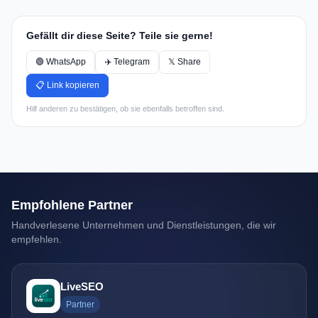
Gefällt dir diese Seite? Teile sie gerne!
🟢 WhatsApp
✈️ Telegram
𝕏 Share
📋 Link kopieren
Hilf anderen zu bestätigen, ob sie ebenfalls betroffen sind.
Empfohlene Partner
Handverlesene Unternehmen und Dienstleistungen, die wir
empfehlen.
LiveSEO
Partner