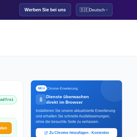
Werben Sie bei uns
🇩🇪
Deutsch
Chrome-Erweiterung
NEU
Dienste überwachen
andfrei
direkt im Browser
Installieren Sie unsere aktualisierte Erweiterung
und erhalten Sie schnelle Ausfallwarnungen,
ohne die besuchte Seite zu verlassen.
lden
Zu Chrome hinzufügen - Kostenlos