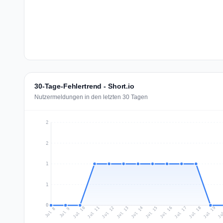
30-Tage-Fehlertrend - Short.io
Nutzermeldungen in den letzten 30 Tagen
2
2
1
1
0
Jul 17
Ju
Jul 10
Jul 13
Jul 16
Jul 19
Jul 12
Jul 15
Jul 18
Jul 11
Jul 14
Jul 8
Jul 9