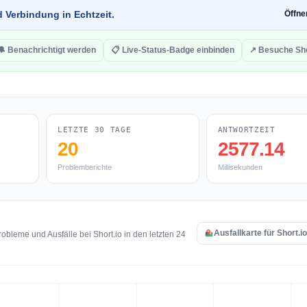
d Verbindung in Echtzeit.
Öffn
🔔 Benachrichtigt werden
📋 Live-Status-Badge einbinden
↗ Besuche Sho
LETZTE 30 TAGE
ANTWORTZEIT
20
2577.14
Problemberichte
Millisekunden
Ausfallkarte für Short.i
bleme und Ausfälle bei Short.io in den letzten 24