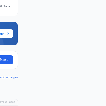
30 Tage
ügen
ffnen
ort.io anzeigen
RTISE HERE