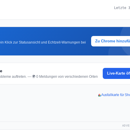
Letzte 
Zu Chrome hinzuf
in Klick zur Statusansicht und Echtzeit-Warnungen bei
te
Live-Karte ö
bleme auftreten. — 🌍 0 Meldungen von verschiedenen Orten
Ausfallkarte für Sh
ADVE