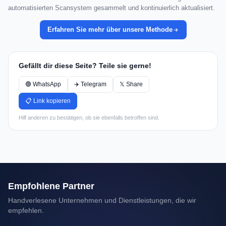
automatisierten Scansystem gesammelt und kontinuierlich aktualisiert.
Erfahren Sie mehr über unsere Methode
Gefällt dir diese Seite? Teile sie gerne!
🟢 WhatsApp
✈️ Telegram
𝕏 Share
📋 Link kopieren
Hilf anderen zu bestätigen, ob sie ebenfalls betroffen sind.
Empfohlene Partner
Handverlesene Unternehmen und Dienstleistungen, die wir
empfehlen.