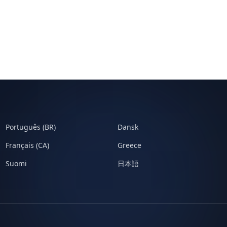
Português (BR)
Dansk
Français (CA)
Greece
Suomi
日本語