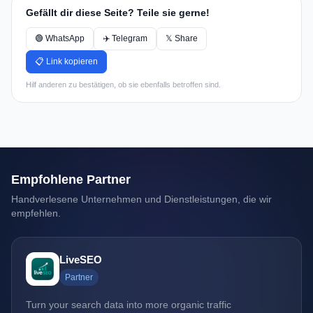
Gefällt dir diese Seite? Teile sie gerne!
🟢 WhatsApp
✈️ Telegram
𝕏 Share
📋 Link kopieren
Hilf anderen zu bestätigen, ob sie ebenfalls betroffen sind.
Empfohlene Partner
Handverlesene Unternehmen und Dienstleistungen, die wir
empfehlen.
LiveSEO
Partner
Turn your search data into more organic traffic