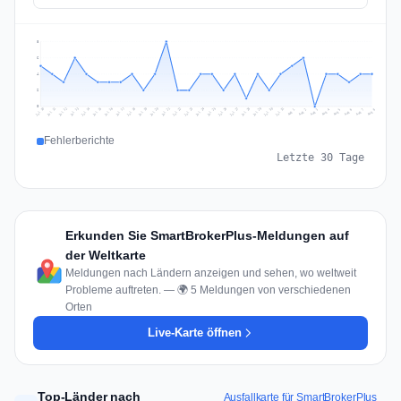
8
6
4
2
0
Jul 17
Jul 20
Jul 23
Jul 10
Jul 26
Jul 13
Jul 16
Jul 29
Jul 19
Jul 22
Jul 25
Jul 12
Jul 15
Jul 28
Jul 31
Jul 18
Jul 21
Jul 24
Jul 11
Jul 14
Jul 27
Jul 30
Aug 3
Aug 6
Aug 2
Aug 5
Aug 8
Aug 1
Aug 4
Aug 7
Fehlerberichte
Letzte 30 Tage
Erkunden Sie SmartBrokerPlus-Meldungen auf
der Weltkarte
Meldungen nach Ländern anzeigen und sehen, wo weltweit
Probleme auftreten. — 🌍 5 Meldungen von verschiedenen
Orten
Live-Karte öffnen
Top-Länder nach
Ausfallkarte für SmartBrokerPlus