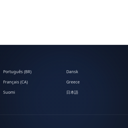
Português (BR)
Dansk
Français (CA)
Greece
Suomi
日本語