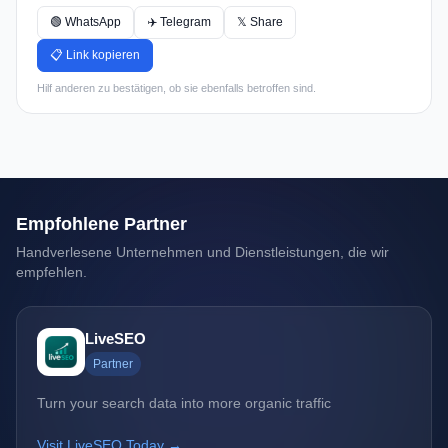
🟢 WhatsApp
✈️ Telegram
𝕏 Share
📋 Link kopieren
Hilf anderen zu bestätigen, ob sie ebenfalls betroffen sind.
Empfohlene Partner
Handverlesene Unternehmen und Dienstleistungen, die wir
empfehlen.
LiveSEO
Partner
Turn your search data into more organic traffic
Visit LiveSEO Today →