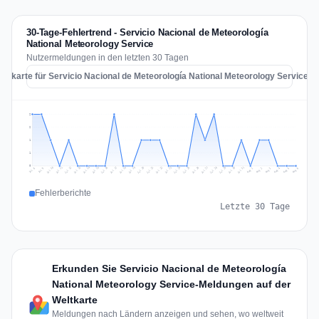
30-Tage-Fehlertrend - Servicio Nacional de Meteorología
National Meteorology Service
Nutzermeldungen in den letzten 30 Tagen
allkarte für Servicio Nacional de Meteorología National Meteorology Service a
2
2
1
1
0
Jul 15
Jul 18
Jul 31
Jul 21
Jul 24
Jul 11
Jul 14
Jul 27
Jul 30
Jul 17
Jul 20
Jul 23
Jul 10
Jul 13
Jul 26
Jul 29
Jul 16
Jul 19
Jul 22
Jul 12
Jul 25
Jul 28
Aug 1
Aug 4
Jul 9
Aug 3
Jul 8
Aug 6
Aug 2
Aug 5
Fehlerberichte
Letzte 30 Tage
Erkunden Sie Servicio Nacional de Meteorología
National Meteorology Service-Meldungen auf der
Weltkarte
Meldungen nach Ländern anzeigen und sehen, wo weltweit