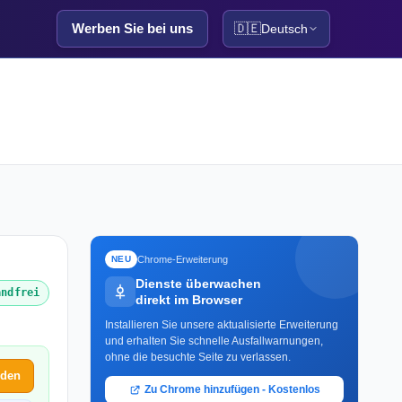
Werben Sie bei uns
🇩🇪
Deutsch
Chrome-Erweiterung
NEU
Dienste überwachen
andfrei
direkt im Browser
Installieren Sie unsere aktualisierte Erweiterung
und erhalten Sie schnelle Ausfallwarnungen,
ohne die besuchte Seite zu verlassen.
lden
Zu Chrome hinzufügen - Kostenlos