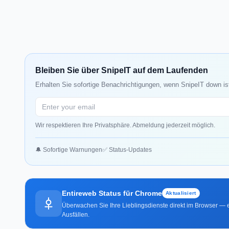
Bleiben Sie über SnipeIT auf dem Laufenden
Erhalten Sie sofortige Benachrichtigungen, wenn SnipeIT down is
Wir respektieren Ihre Privatsphäre. Abmeldung jederzeit möglich.
🔔 Sofortige Warnungen
✅ Status-Updates
Entireweb Status für Chrome
Aktualisiert
Überwachen Sie Ihre Lieblingsdienste direkt im Browser — e
Ausfällen.