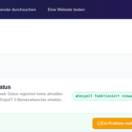
Dienste durchsuchen
Eine Website testen
atus
web Status registriert keine aktuellen
SnipeIT funktioniert einw
SnipeIT 0 Benutzerberichte erhalten,
Ein Problem me