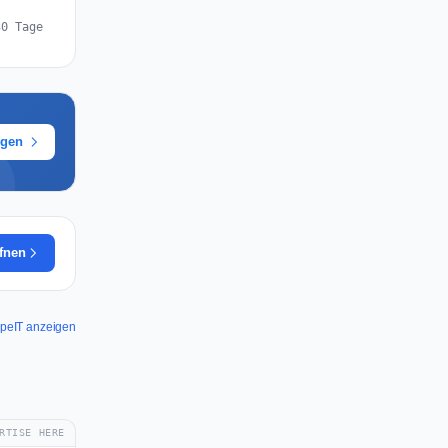
30 Tage
ügen
ffnen
nipeIT anzeigen
RTISE HERE