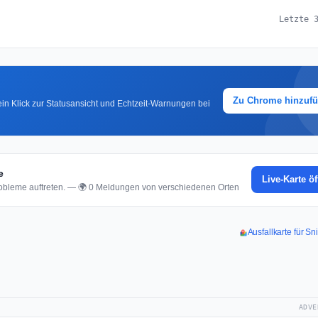
Letzte 
Zu Chrome hinzuf
in Klick zur Statusansicht und Echtzeit-Warnungen bei
e
Live-Karte ö
bleme auftreten. — 🌍 0 Meldungen von verschiedenen Orten
Ausfallkarte für S
ADVE