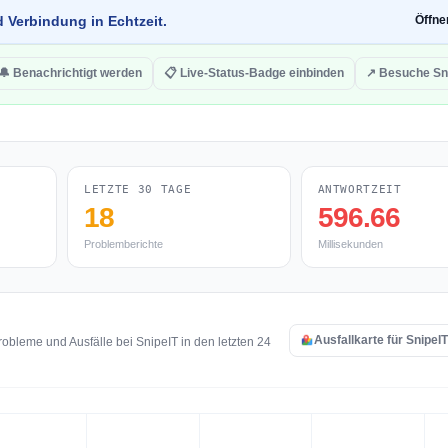
d Verbindung in Echtzeit.
Öffn
🔔 Benachrichtigt werden
📋 Live-Status-Badge einbinden
↗ Besuche Sn
LETZTE 30 TAGE
ANTWORTZEIT
18
596.66
Problemberichte
Millisekunden
Ausfallkarte für SnipeI
bleme und Ausfälle bei SnipeIT in den letzten 24