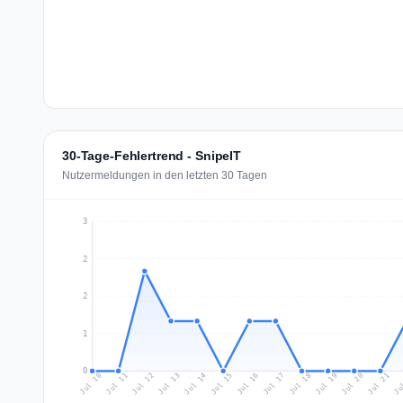
30-Tage-Fehlertrend - SnipeIT
Nutzermeldungen in den letzten 30 Tagen
3
2
2
1
0
Jul 19
Ju
Jul 12
Jul 15
Jul 18
Jul 21
Jul 11
Jul 14
Jul 17
Jul 20
Jul 10
Jul 13
Jul 16