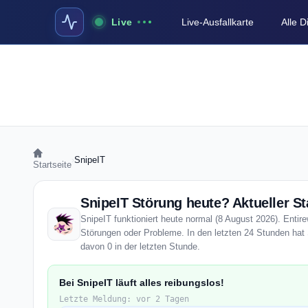
Live
Live-Ausfallkarte
Alle 
›
SnipeIT
Startseite
SnipeIT Störung heute? Aktueller St
SnipeIT funktioniert heute normal (8 August 2026). Entire
Störungen oder Probleme. In den letzten 24 Stunden hat 
davon 0 in der letzten Stunde.
Bei SnipeIT läuft alles reibungslos!
Letzte Meldung: vor 2 Tagen