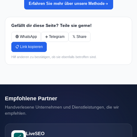
Erfahren Sie mehr über unsere Methode
Gefällt dir diese Seite? Teile sie gerne!
🟢 WhatsApp
✈️ Telegram
𝕏 Share
📋 Link kopieren
Hilf anderen zu bestätigen, ob sie ebenfalls betroffen sind.
Empfohlene Partner
Handverlesene Unternehmen und Dienstleistungen, die wir
empfehlen.
LiveSEO