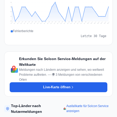
4
3
2
1
0
Jul 16
Jul 19
Jul 22
Jul 25
Jul 12
Jul 15
Jul 28
Jul 31
Jul 18
Jul 21
Jul 24
Jul 11
Jul 14
Jul 27
Jul 30
Jul 17
Jul 20
Jul 23
Jul 10
Jul 13
Jul 26
Jul 29
Aug 2
Aug 5
Aug 1
Aug 4
Jul 9
Aug 7
Aug 3
Aug 6
Fehlerberichte
Letzte 30 Tage
Erkunden Sie Solcon Service-Meldungen auf der
Weltkarte
Meldungen nach Ländern anzeigen und sehen, wo weltweit
Probleme auftreten. — 🌍 3 Meldungen von verschiedenen
Orten
Live-Karte öffnen
Top-Länder nach
Ausfallkarte für Solcon Service
anzeigen
Nutzermeldungen