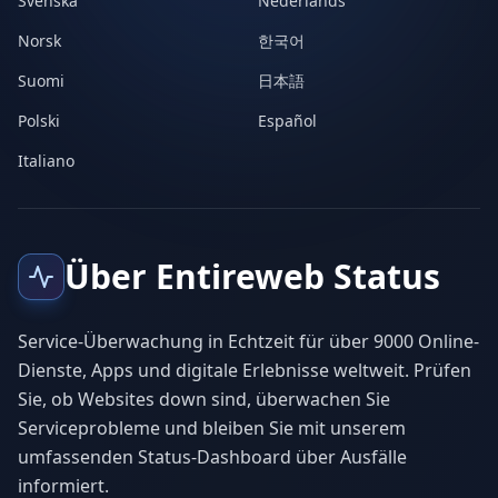
Svenska
Nederlands
Norsk
한국어
Suomi
日本語
Polski
Español
Italiano
Über Entireweb Status
Service-Überwachung in Echtzeit für über 9000 Online-
Dienste, Apps und digitale Erlebnisse weltweit. Prüfen
Sie, ob Websites down sind, überwachen Sie
Serviceprobleme und bleiben Sie mit unserem
umfassenden Status-Dashboard über Ausfälle
informiert.