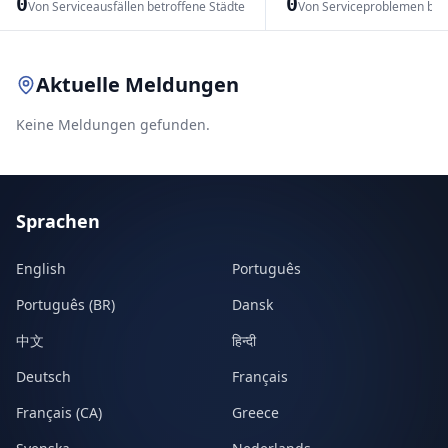
0
0
Von Serviceausfällen betroffene Städte
Von Serviceproblemen bet
Leaflet
|
© OpenStreetMap contributors
Aktuelle Meldungen
Keine Meldungen gefunden.
Sprachen
English
Português
Português (BR)
Dansk
中文
हिन्दी
Deutsch
Français
Français (CA)
Greece