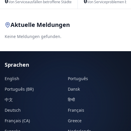
0
0
Von Serviceausfällen betroffene Städte
Von Serviceproblemen bet
Leaflet
|
© OpenStreetMap contributors
Aktuelle Meldungen
Keine Meldungen gefunden.
Sprachen
English
Português
Português (BR)
Dansk
中文
हिन्दी
Deutsch
Français
Français (CA)
Greece