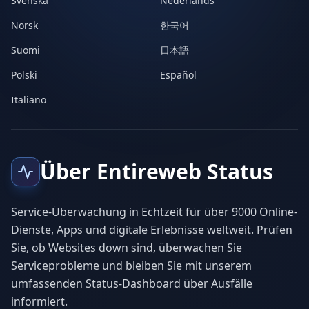
Svenska
Nederlands
Norsk
한국어
Suomi
日本語
Polski
Español
Italiano
Über Entireweb Status
Service-Überwachung in Echtzeit für über 9000 Online-
Dienste, Apps und digitale Erlebnisse weltweit. Prüfen
Sie, ob Websites down sind, überwachen Sie
Serviceprobleme und bleiben Sie mit unserem
umfassenden Status-Dashboard über Ausfälle
informiert.