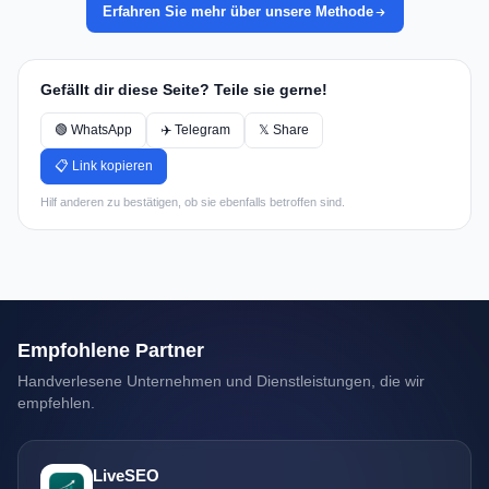
Erfahren Sie mehr über unsere Methode
Gefällt dir diese Seite? Teile sie gerne!
🟢 WhatsApp
✈️ Telegram
𝕏 Share
📋 Link kopieren
Hilf anderen zu bestätigen, ob sie ebenfalls betroffen sind.
Empfohlene Partner
Handverlesene Unternehmen und Dienstleistungen, die wir
empfehlen.
LiveSEO