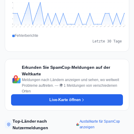
2
2
1
1
0
Jul 18
Jul 21
Jul 24
Jul 11
Jul 27
Jul 14
Jul 17
Jul 30
Jul 20
Jul 23
Jul 26
Jul 13
Jul 16
Jul 29
Jul 19
Jul 22
Jul 25
Jul 12
Jul 15
Jul 28
Jul 31
Aug 4
Aug 7
Aug 3
Aug 6
Aug 9
Aug 2
Aug 5
Aug 8
Aug 1
Fehlerberichte
Letzte 30 Tage
Erkunden Sie SpamCop-Meldungen auf der
Weltkarte
Meldungen nach Ländern anzeigen und sehen, wo weltweit
Probleme auftreten. — 🌍 1 Meldungen von verschiedenen
Orten
Live-Karte öffnen
Top-Länder nach
Ausfallkarte für SpamCop
anzeigen
Nutzermeldungen