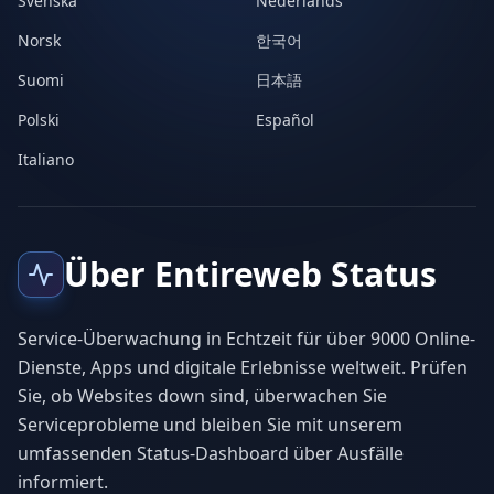
Svenska
Nederlands
Norsk
한국어
Suomi
日本語
Polski
Español
Italiano
Über Entireweb Status
Service-Überwachung in Echtzeit für über 9000 Online-
Dienste, Apps und digitale Erlebnisse weltweit. Prüfen
Sie, ob Websites down sind, überwachen Sie
Serviceprobleme und bleiben Sie mit unserem
umfassenden Status-Dashboard über Ausfälle
informiert.