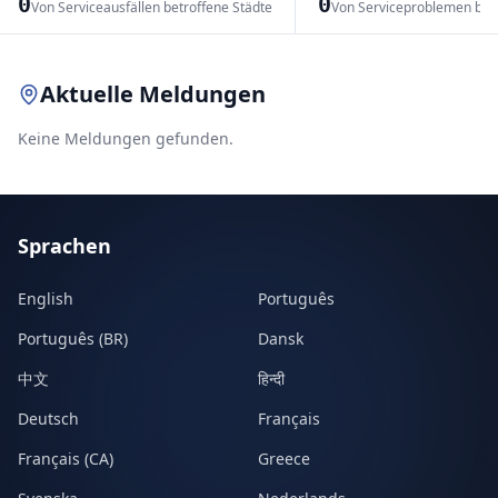
0
0
Von Serviceausfällen betroffene Städte
Von Serviceproblemen bet
Leaflet
|
© OpenStreetMap contributors
Aktuelle Meldungen
Keine Meldungen gefunden.
Sprachen
English
Português
Português (BR)
Dansk
中文
हिन्दी
Deutsch
Français
Français (CA)
Greece