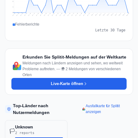
2
1
0
Jul 19
Jul 22
Jul 25
Jul 12
Jul 28
Aug 10
Jul 15
Jul 18
Jul 31
Jul 21
Jul 24
Jul 27
Jul 14
Jul 17
Jul 30
Jul 20
Jul 23
Jul 26
Jul 13
Jul 16
Jul 29
Aug 5
Aug 8
Aug 1
Aug 4
Aug 7
Aug 3
Aug 6
Aug 9
Aug 2
Fehlerberichte
Letzte 30 Tage
Erkunden Sie Splitit-Meldungen auf der Weltkarte
Meldungen nach Ländern anzeigen und sehen, wo weltweit
Probleme auftreten. — 🌍 2 Meldungen von verschiedenen
Orten
Live-Karte öffnen
Top-Länder nach
Ausfallkarte für Splitit
anzeigen
Nutzermeldungen
Unknown
🏳️
2 reports