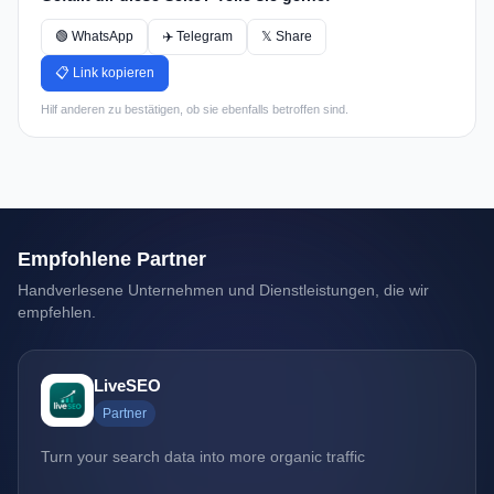
🟢 WhatsApp
✈️ Telegram
𝕏 Share
📋 Link kopieren
Hilf anderen zu bestätigen, ob sie ebenfalls betroffen sind.
Empfohlene Partner
Handverlesene Unternehmen und Dienstleistungen, die wir
empfehlen.
LiveSEO
Partner
Turn your search data into more organic traffic