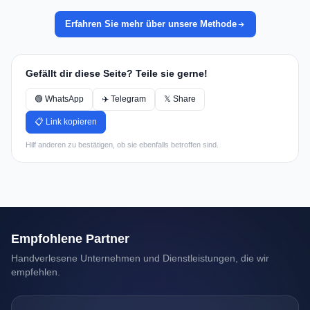
Erfahren Sie mehr über unsere Methode
Gefällt dir diese Seite? Teile sie gerne!
🟢 WhatsApp
✈️ Telegram
𝕏 Share
📋 Link kopieren
Hilf anderen zu bestätigen, ob sie ebenfalls betroffen sind.
Empfohlene Partner
Handverlesene Unternehmen und Dienstleistungen, die wir
empfehlen.