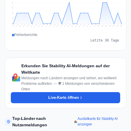
2
2
1
1
0
Jul 16
Jul 19
Jul 22
Jul 25
Jul 12
Jul 15
Jul 28
Jul 31
Jul 18
Jul 21
Jul 24
Jul 11
Jul 14
Jul 27
Jul 30
Jul 17
Jul 20
Jul 23
Jul 10
Jul 13
Jul 26
Jul 29
Aug 2
Aug 5
Aug 1
Aug 4
Jul 9
Aug 7
Aug 3
Aug 6
Fehlerberichte
Letzte 30 Tage
Erkunden Sie Stability AI-Meldungen auf der
Weltkarte
Meldungen nach Ländern anzeigen und sehen, wo weltweit
Probleme auftreten. — 🌍 1 Meldungen von verschiedenen
Orten
Live-Karte öffnen
Top-Länder nach
Ausfallkarte für Stability AI
anzeigen
Nutzermeldungen