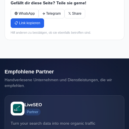
Gefällt dir diese Seite? Teile sie gerne!
🟢 WhatsApp
✈️ Telegram
𝕏 Share
📋 Link kopieren
Hilf anderen zu bestätigen, ob sie ebenfalls betroffen sind.
Empfohlene Partner
Handverlesene Unternehmen und Dienstleistungen, die wir
empfehlen.
LiveSEO
Partner
Turn your search data into more organic traffic