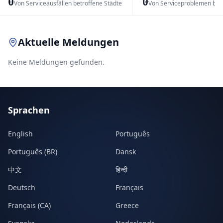
0
0
Von Serviceausfällen betroffene Städte
Von Serviceproblemen bet
Leaflet
|
© OpenStreetMap contributors
Aktuelle Meldungen
Keine Meldungen gefunden.
Sprachen
English
Português
Português (BR)
Dansk
中文
हिन्दी
Deutsch
Français
Français (CA)
Greece