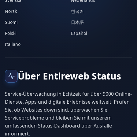
Svenska
Nederlands
Norsk
한국어
Suomi
日本語
Polski
Español
Italiano
Über Entireweb Status
Service-Überwachung in Echtzeit für über 9000 Online-
Dienste, Apps und digitale Erlebnisse weltweit. Prüfen
Sie, ob Websites down sind, überwachen Sie
Serviceprobleme und bleiben Sie mit unserem
umfassenden Status-Dashboard über Ausfälle
informiert.