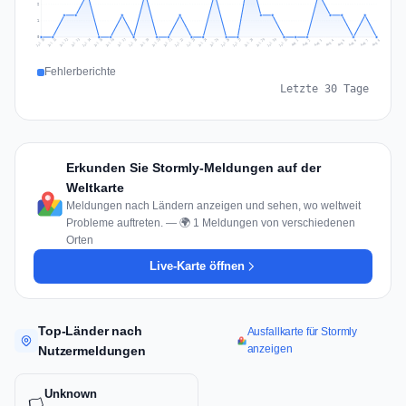
2
1
0
Jul 17
Jul 20
Jul 23
Jul 10
Jul 26
Jul 13
Jul 16
Jul 29
Jul 19
Jul 22
Jul 25
Jul 12
Jul 15
Jul 28
Jul 31
Jul 18
Jul 21
Jul 24
Jul 11
Jul 14
Jul 27
Jul 30
Aug 3
Aug 6
Aug 2
Aug 5
Aug 8
Aug 1
Aug 4
Aug 7
Fehlerberichte
Letzte 30 Tage
Erkunden Sie Stormly-Meldungen auf der
Weltkarte
Meldungen nach Ländern anzeigen und sehen, wo weltweit
Probleme auftreten. — 🌍 1 Meldungen von verschiedenen
Orten
Live-Karte öffnen
Top-Länder nach
Ausfallkarte für Stormly
anzeigen
Nutzermeldungen
Unknown
🏳️