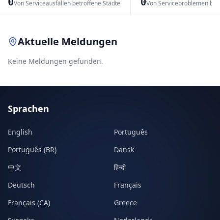
0
0
Von Serviceausfällen betroffene Städte
Von Serviceproblemen bet
Leaflet
|
© OpenStreetMap contributors
Aktuelle Meldungen
Keine Meldungen gefunden.
Sprachen
English
Português
Português (BR)
Dansk
中文
हिन्दी
Deutsch
Français
Français (CA)
Greece