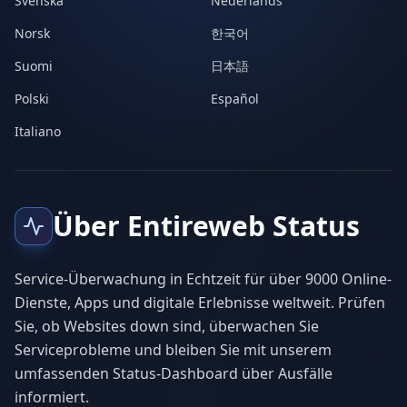
Svenska
Nederlands
Norsk
한국어
Suomi
日本語
Polski
Español
Italiano
Über Entireweb Status
Service-Überwachung in Echtzeit für über 9000 Online-
Dienste, Apps und digitale Erlebnisse weltweit. Prüfen
Sie, ob Websites down sind, überwachen Sie
Serviceprobleme und bleiben Sie mit unserem
umfassenden Status-Dashboard über Ausfälle
informiert.