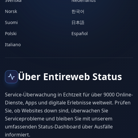
Svenska
Nederlands
Norsk
한국어
Suomi
日本語
Polski
Español
Italiano
Über Entireweb Status
Service-Überwachung in Echtzeit für über 9000 Online-
Dienste, Apps und digitale Erlebnisse weltweit. Prüfen
Sie, ob Websites down sind, überwachen Sie
Serviceprobleme und bleiben Sie mit unserem
umfassenden Status-Dashboard über Ausfälle
informiert.