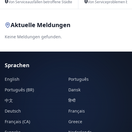
0
0
Von Serviceausfällen betroffene Städte
Von Serviceproblemen bet
Leaflet
|
© OpenStreetMap contributors
Aktuelle Meldungen
Keine Meldungen gefunden.
Sprachen
English
Português
Português (BR)
Dansk
中文
हिन्दी
Deutsch
Français
Français (CA)
Greece