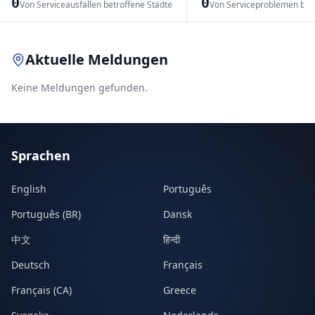
0
0
Von Serviceausfällen betroffene Städte
Von Serviceproblemen bet
Leaflet
|
© OpenStreetMap contributors
Aktuelle Meldungen
Keine Meldungen gefunden.
Sprachen
English
Português
Português (BR)
Dansk
中文
हिन्दी
Deutsch
Français
Français (CA)
Greece