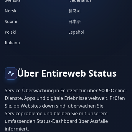
Svenska
Nederlands
Norsk
한국어
Suomi
日本語
Polski
Español
Italiano
Über Entireweb Status
Service-Überwachung in Echtzeit für über 9000 Online-
Dienste, Apps und digitale Erlebnisse weltweit. Prüfen
Sie, ob Websites down sind, überwachen Sie
Serviceprobleme und bleiben Sie mit unserem
umfassenden Status-Dashboard über Ausfälle
informiert.