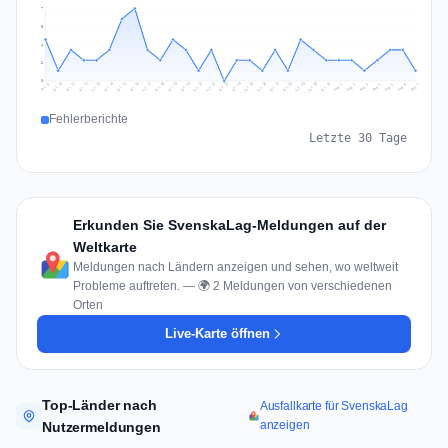
7
5
4
2
0
Jul 16
Jul 19
Jul 22
Jul 25
Jul 12
Jul 15
Jul 28
Jul 31
Jul 18
Jul 21
Jul 24
Jul 11
Jul 14
Jul 27
Jul 30
Jul 17
Jul 20
Jul 23
Jul 10
Jul 13
Jul 26
Jul 29
Aug 2
Aug 5
Aug 1
Aug 4
Jul 9
Aug 7
Aug 3
Aug 6
Fehlerberichte
Letzte 30 Tage
Erkunden Sie SvenskaLag-Meldungen auf der
Weltkarte
Meldungen nach Ländern anzeigen und sehen, wo weltweit
Probleme auftreten. — 🌍 2 Meldungen von verschiedenen
Orten
Live-Karte öffnen
Top-Länder nach
Ausfallkarte für SvenskaLag
anzeigen
Nutzermeldungen