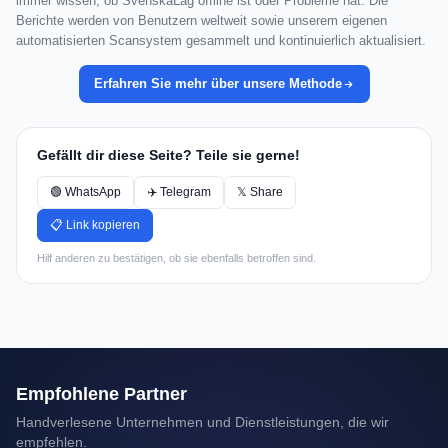
immer wissen, ob SvenskaLag offline ist oder Probleme hat. Die
Berichte werden von Benutzern weltweit sowie unserem eigenen
automatisierten Scansystem gesammelt und kontinuierlich aktualisiert.
Erfahren Sie mehr über unsere Methode
Gefällt dir diese Seite? Teile sie gerne!
🟢 WhatsApp
✈️ Telegram
𝕏 Share
📋 Link kopieren
Hilf anderen zu bestätigen, ob sie ebenfalls betroffen sind.
Empfohlene Partner
Handverlesene Unternehmen und Dienstleistungen, die wir
empfehlen.