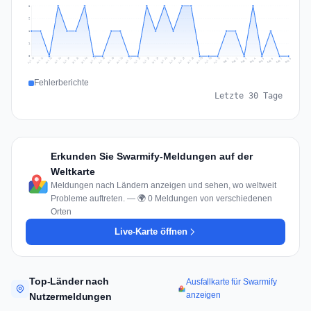
2
2
1
1
0
Jul 17
Jul 20
Jul 23
Jul 10
Jul 26
Jul 13
Jul 16
Jul 29
Jul 19
Jul 22
Jul 25
Jul 12
Jul 15
Jul 28
Jul 31
Jul 18
Jul 21
Jul 24
Jul 11
Jul 14
Jul 27
Jul 30
Aug 3
Aug 6
Aug 2
Aug 5
Aug 8
Aug 1
Aug 4
Aug 7
Fehlerberichte
Letzte 30 Tage
Erkunden Sie Swarmify-Meldungen auf der
Weltkarte
Meldungen nach Ländern anzeigen und sehen, wo weltweit
Probleme auftreten. — 🌍 0 Meldungen von verschiedenen
Orten
Live-Karte öffnen
Top-Länder nach
Ausfallkarte für Swarmify
anzeigen
Nutzermeldungen