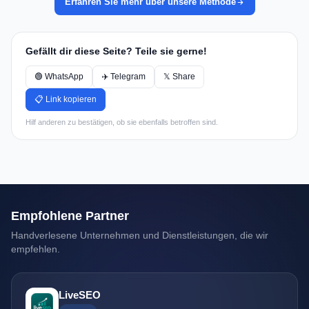
Erfahren Sie mehr über unsere Methode
Gefällt dir diese Seite? Teile sie gerne!
🟢 WhatsApp
✈️ Telegram
𝕏 Share
📋 Link kopieren
Hilf anderen zu bestätigen, ob sie ebenfalls betroffen sind.
Empfohlene Partner
Handverlesene Unternehmen und Dienstleistungen, die wir
empfehlen.
LiveSEO