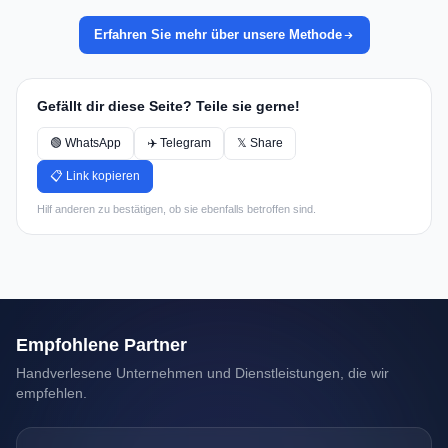
Erfahren Sie mehr über unsere Methode
Gefällt dir diese Seite? Teile sie gerne!
🟢 WhatsApp
✈️ Telegram
𝕏 Share
📋 Link kopieren
Hilf anderen zu bestätigen, ob sie ebenfalls betroffen sind.
Empfohlene Partner
Handverlesene Unternehmen und Dienstleistungen, die wir
empfehlen.