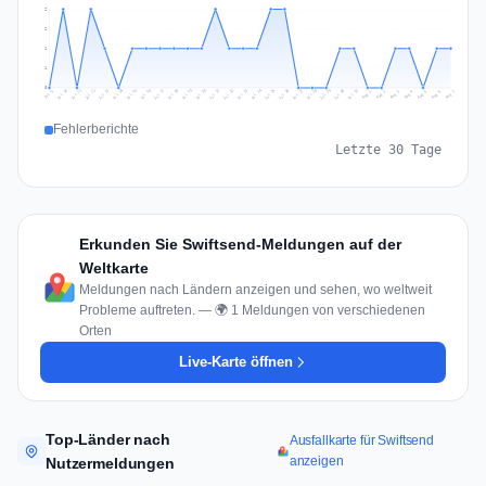
2
2
1
1
0
Jul 16
Jul 19
Jul 22
Jul 25
Jul 12
Jul 15
Jul 28
Jul 31
Jul 18
Jul 21
Jul 24
Jul 11
Jul 14
Jul 27
Jul 30
Jul 17
Jul 20
Jul 23
Jul 10
Jul 13
Jul 26
Jul 29
Aug 2
Aug 5
Aug 1
Aug 4
Jul 9
Aug 7
Aug 3
Aug 6
Fehlerberichte
Letzte 30 Tage
Erkunden Sie Swiftsend-Meldungen auf der
Weltkarte
Meldungen nach Ländern anzeigen und sehen, wo weltweit
Probleme auftreten. — 🌍 1 Meldungen von verschiedenen
Orten
Live-Karte öffnen
Top-Länder nach
Ausfallkarte für Swiftsend
anzeigen
Nutzermeldungen