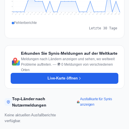
1
1
0
Jul 16
Jul 19
Jul 22
Jul 25
Jul 12
Jul 15
Jul 28
Jul 31
Jul 18
Jul 21
Jul 24
Jul 11
Jul 14
Jul 27
Jul 30
Jul 17
Jul 20
Jul 23
Jul 10
Jul 13
Jul 26
Jul 29
Aug 2
Aug 5
Aug 1
Aug 4
Jul 9
Aug 7
Aug 3
Aug 6
Fehlerberichte
Letzte 30 Tage
Erkunden Sie Synis-Meldungen auf der Weltkarte
Meldungen nach Ländern anzeigen und sehen, wo weltweit
Probleme auftreten. — 🌍 0 Meldungen von verschiedenen
Orten
Live-Karte öffnen
Top-Länder nach
Ausfallkarte für Synis
anzeigen
Nutzermeldungen
Keine aktuellen Ausfallberichte
verfügbar.