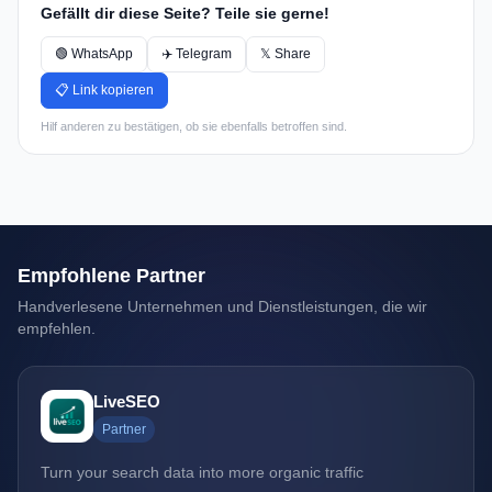
Gefällt dir diese Seite? Teile sie gerne!
🟢 WhatsApp
✈️ Telegram
𝕏 Share
📋 Link kopieren
Hilf anderen zu bestätigen, ob sie ebenfalls betroffen sind.
Empfohlene Partner
Handverlesene Unternehmen und Dienstleistungen, die wir
empfehlen.
LiveSEO
Partner
Turn your search data into more organic traffic