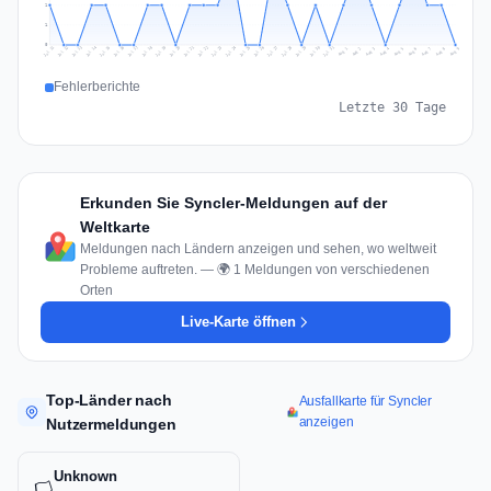
1
1
0
Jul 18
Jul 21
Jul 24
Jul 11
Jul 27
Jul 14
Jul 17
Jul 30
Jul 20
Jul 23
Jul 26
Jul 13
Jul 16
Jul 29
Jul 19
Jul 22
Jul 25
Jul 12
Jul 15
Jul 28
Jul 31
Aug 4
Aug 7
Aug 3
Aug 6
Aug 9
Aug 2
Aug 5
Aug 8
Aug 1
Fehlerberichte
Letzte 30 Tage
Erkunden Sie Syncler-Meldungen auf der
Weltkarte
Meldungen nach Ländern anzeigen und sehen, wo weltweit
Probleme auftreten. — 🌍 1 Meldungen von verschiedenen
Orten
Live-Karte öffnen
Top-Länder nach
Ausfallkarte für Syncler
anzeigen
Nutzermeldungen
Unknown
🏳️