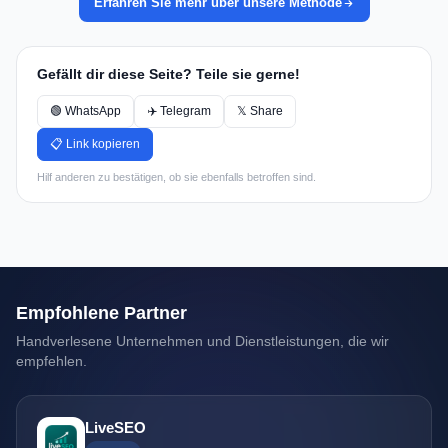
Erfahren Sie mehr über unsere Methode
Gefällt dir diese Seite? Teile sie gerne!
🟢 WhatsApp
✈️ Telegram
𝕏 Share
📋 Link kopieren
Hilf anderen zu bestätigen, ob sie ebenfalls betroffen sind.
Empfohlene Partner
Handverlesene Unternehmen und Dienstleistungen, die wir
empfehlen.
LiveSEO