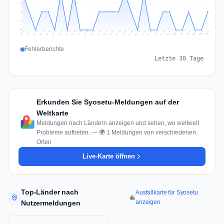
2
1
1
0
Jul 15
Jul 18
Jul 31
Jul 21
Jul 24
Jul 11
Jul 14
Jul 27
Jul 30
Jul 17
Jul 20
Jul 23
Jul 10
Jul 13
Jul 26
Jul 29
Jul 16
Jul 19
Jul 22
Jul 12
Jul 25
Jul 28
Aug 1
Aug 4
Jul 9
Aug 3
Jul 8
Aug 6
Aug 2
Aug 5
Fehlerberichte
Letzte 30 Tage
Erkunden Sie Syosetu-Meldungen auf der
Weltkarte
Meldungen nach Ländern anzeigen und sehen, wo weltweit
Probleme auftreten. — 🌍 1 Meldungen von verschiedenen
Orten
Live-Karte öffnen
Top-Länder nach
Ausfallkarte für Syosetu
anzeigen
Nutzermeldungen