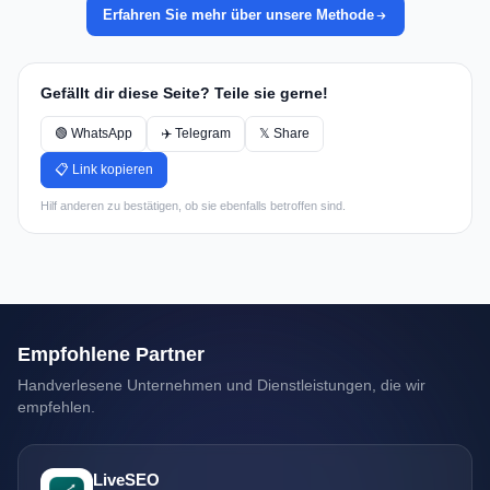
Erfahren Sie mehr über unsere Methode
Gefällt dir diese Seite? Teile sie gerne!
🟢 WhatsApp
✈️ Telegram
𝕏 Share
📋 Link kopieren
Hilf anderen zu bestätigen, ob sie ebenfalls betroffen sind.
Empfohlene Partner
Handverlesene Unternehmen und Dienstleistungen, die wir
empfehlen.
LiveSEO