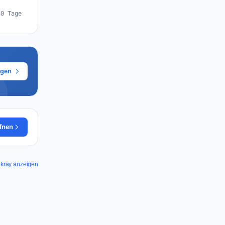
30 Tage
ügen
ffnen
alkray anzeigen