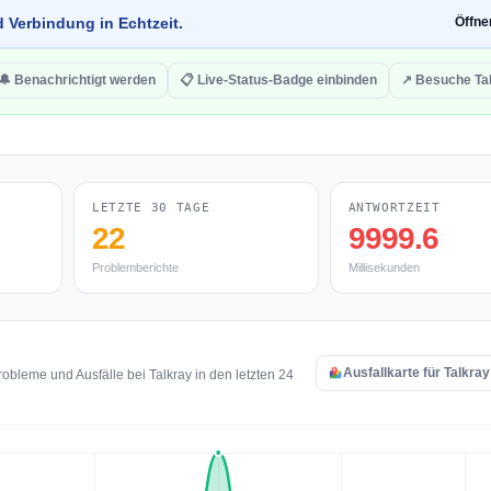
d Verbindung in Echtzeit.
Öffn
🔔 Benachrichtigt werden
📋 Live-Status-Badge einbinden
↗ Besuche Ta
LETZTE 30 TAGE
ANTWORTZEIT
22
9999.6
Problemberichte
Millisekunden
Ausfallkarte für Talkra
bleme und Ausfälle bei Talkray in den letzten 24