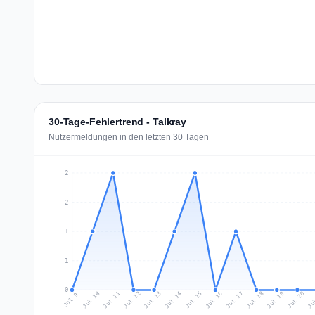
30-Tage-Fehlertrend - Talkray
Nutzermeldungen in den letzten 30 Tagen
2
2
1
1
0
Jul 18
Ju
Jul 11
Jul 14
Jul 17
Jul 20
Jul 10
Jul 13
Jul 16
Jul 19
Jul 12
Jul 15
Jul 9