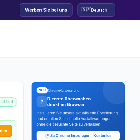
Werben Sie bei uns
🇩🇪
Deutsch
Chrome-Erweiterung
NEU
Dienste überwachen
andfrei
direkt im Browser
Installieren Sie unsere aktualisierte Erweiterung
und erhalten Sie schnelle Ausfallwarnungen,
ohne die besuchte Seite zu verlassen.
lden
Zu Chrome hinzufügen - Kostenlos