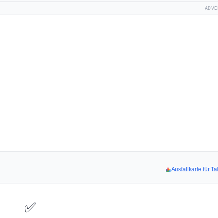
ADVE
Ausfallkarte für T
✅