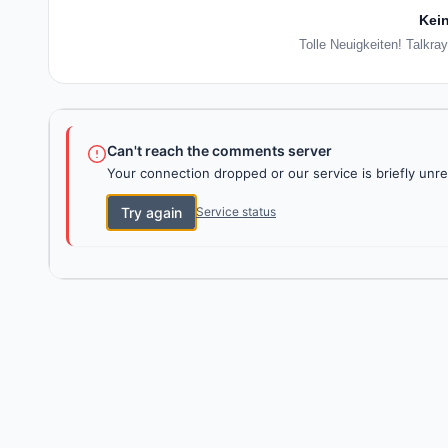
Kein
Tolle Neuigkeiten! Talkra
Can't reach the comments server
Your connection dropped or our service is briefly unre
Try again
Service status