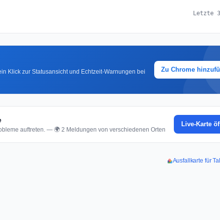
Letzte 
Zu Chrome hinzuf
in Klick zur Statusansicht und Echtzeit-Warnungen bei
e
Live-Karte ö
bleme auftreten. — 🌍 2 Meldungen von verschiedenen Orten
Ausfallkarte für T