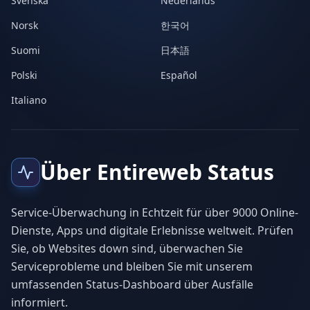
Svenska
Nederlands
Norsk
한국어
Suomi
日本語
Polski
Español
Italiano
Über Entireweb Status
Service-Überwachung in Echtzeit für über 9000 Online-
Dienste, Apps und digitale Erlebnisse weltweit. Prüfen
Sie, ob Websites down sind, überwachen Sie
Serviceprobleme und bleiben Sie mit unserem
umfassenden Status-Dashboard über Ausfälle
informiert.