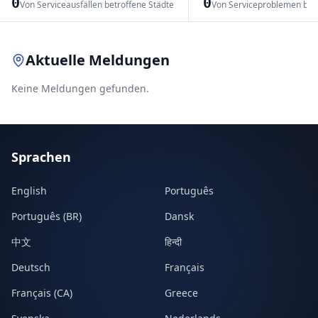
0
0
Von Serviceausfällen betroffene Städte
Von Serviceproblemen bet
Leaflet
|
© OpenStreetMap contributors
Aktuelle Meldungen
Keine Meldungen gefunden.
Sprachen
English
Português
Português (BR)
Dansk
中文
हिन्दी
Deutsch
Français
Français (CA)
Greece