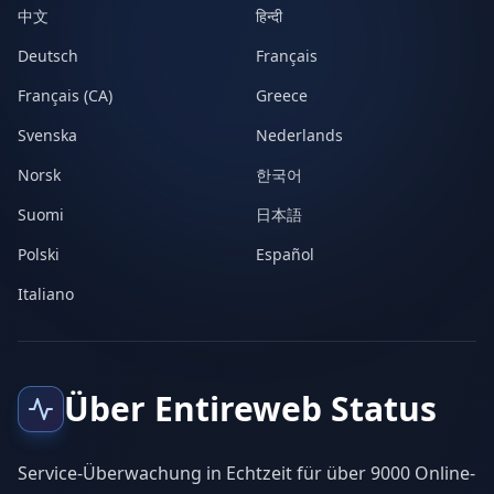
中文
हिन्दी
Deutsch
Français
Français (CA)
Greece
Svenska
Nederlands
Norsk
한국어
Suomi
日本語
Polski
Español
Italiano
Über Entireweb Status
Service-Überwachung in Echtzeit für über 9000 Online-