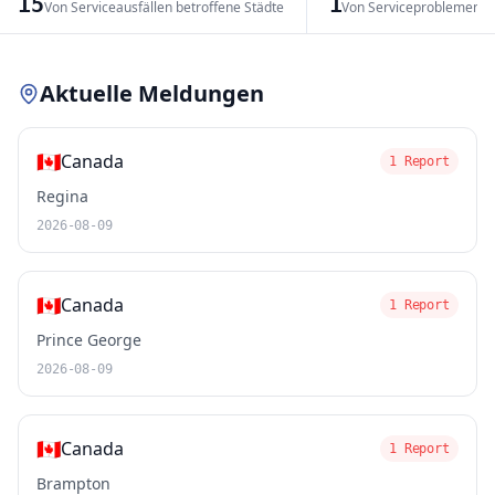
15
1
Von Serviceausfällen betroffene Städte
Von Serviceproblemen b
Leaflet
|
© OpenStreetMap contributors
Aktuelle Meldungen
🇨🇦
Canada
1 Report
Regina
2026-08-09
🇨🇦
Canada
1 Report
Prince George
2026-08-09
🇨🇦
Canada
1 Report
Brampton