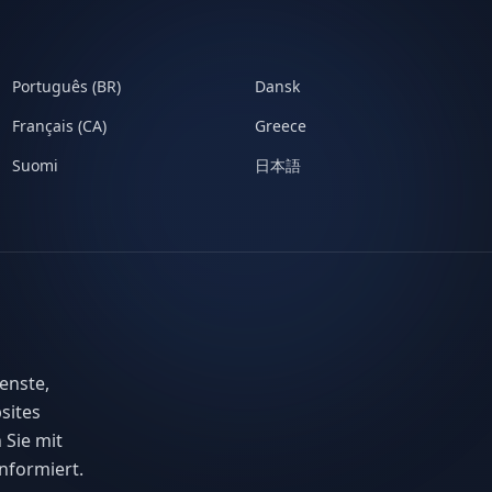
Português (BR)
Dansk
Français (CA)
Greece
Suomi
日本語
enste,
sites
 Sie mit
nformiert.