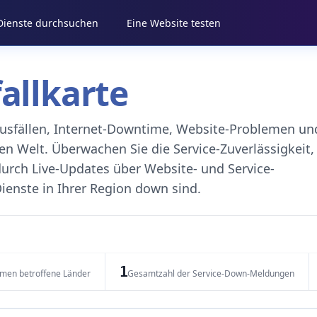
 Dienste durchsuchen
Eine Website testen
fallkarte
eausfällen, Internet-Downtime, Website-Problemen un
 Welt. Überwachen Sie die Service-Zuverlässigkeit,
durch Live-Updates über Website- und Service-
ienste in Ihrer Region down sind.
1
emen betroffene Länder
Gesamtzahl der Service-Down-Meldungen