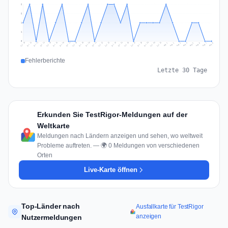
2
2
1
1
0
Jul 17
Jul 20
Jul 23
Jul 10
Jul 26
Jul 13
Jul 16
Jul 29
Jul 19
Jul 22
Jul 25
Jul 12
Jul 15
Jul 28
Jul 31
Jul 18
Jul 21
Jul 24
Jul 11
Jul 14
Jul 27
Jul 30
Aug 3
Aug 6
Aug 2
Aug 5
Aug 8
Aug 1
Aug 4
Aug 7
Fehlerberichte
Letzte 30 Tage
Erkunden Sie TestRigor-Meldungen auf der
Weltkarte
Meldungen nach Ländern anzeigen und sehen, wo weltweit
Probleme auftreten. — 🌍 0 Meldungen von verschiedenen
Orten
Live-Karte öffnen
Top-Länder nach
Ausfallkarte für TestRigor
anzeigen
Nutzermeldungen