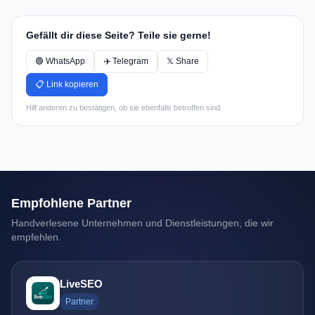
Gefällt dir diese Seite? Teile sie gerne!
🟢 WhatsApp
✈️ Telegram
𝕏 Share
📋 Link kopieren
Hilf anderen zu bestätigen, ob sie ebenfalls betroffen sind.
Empfohlene Partner
Handverlesene Unternehmen und Dienstleistungen, die wir
empfehlen.
LiveSEO
Partner