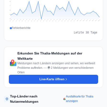
9
7
5
2
0
Jul 17
Jul 20
Jul 23
Jul 10
Jul 26
Jul 13
Jul 16
Jul 29
Jul 19
Jul 22
Jul 25
Jul 12
Jul 15
Jul 28
Jul 31
Jul 18
Jul 21
Jul 24
Jul 11
Jul 14
Jul 27
Jul 30
Aug 3
Aug 6
Aug 2
Aug 5
Aug 8
Aug 1
Aug 4
Aug 7
Fehlerberichte
Letzte 30 Tage
Erkunden Sie Thalia-Meldungen auf der
Weltkarte
Meldungen nach Ländern anzeigen und sehen, wo weltweit
Probleme auftreten. — 🌍 2 Meldungen von verschiedenen
Orten
Live-Karte öffnen
Top-Länder nach
Ausfallkarte für Thalia
anzeigen
Nutzermeldungen