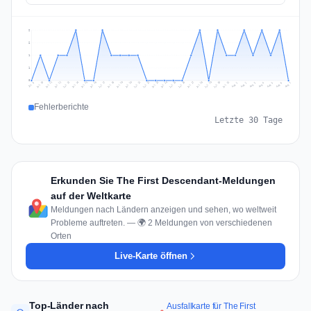
2
2
1
1
0
Jul 16
Jul 19
Jul 22
Jul 25
Jul 12
Jul 15
Jul 28
Jul 31
Jul 18
Jul 21
Jul 24
Jul 11
Jul 14
Jul 27
Jul 30
Jul 17
Jul 20
Jul 23
Jul 10
Jul 13
Jul 26
Jul 29
Aug 2
Aug 5
Aug 1
Aug 4
Jul 9
Aug 7
Aug 3
Aug 6
Fehlerberichte
Letzte 30 Tage
Erkunden Sie The First Descendant-Meldungen
auf der Weltkarte
Meldungen nach Ländern anzeigen und sehen, wo weltweit
Probleme auftreten. — 🌍 2 Meldungen von verschiedenen
Orten
Live-Karte öffnen
Top-Länder nach
Ausfallkarte für The First