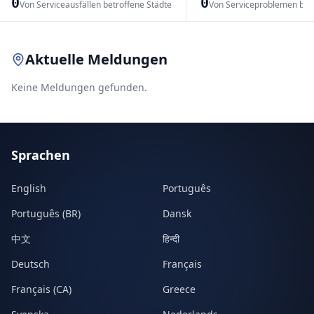
0
0
Von Serviceausfällen betroffene Städte
Von Serviceproblemen bet
Leaflet
|
© OpenStreetMap contributors
Aktuelle Meldungen
Keine Meldungen gefunden.
Sprachen
English
Português
Português (BR)
Dansk
中文
हिन्दी
Deutsch
Français
Français (CA)
Greece