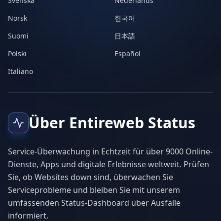
Svenska
Nederlands
Norsk
한국어
Suomi
日本語
Polski
Español
Italiano
Über Entireweb Status
Service-Überwachung in Echtzeit für über 9000 Online-
Dienste, Apps und digitale Erlebnisse weltweit. Prüfen
Sie, ob Websites down sind, überwachen Sie
Serviceprobleme und bleiben Sie mit unserem
umfassenden Status-Dashboard über Ausfälle
informiert.