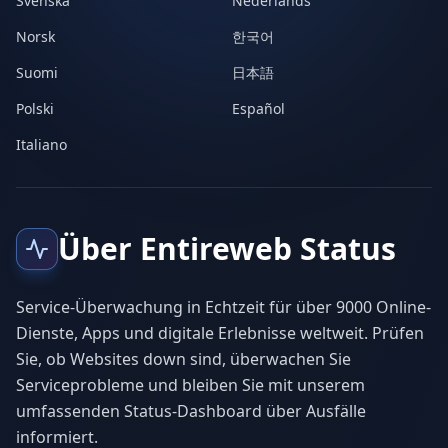
Svenska
Nederlands
Norsk
한국어
Suomi
日本語
Polski
Español
Italiano
Über Entireweb Status
Service-Überwachung in Echtzeit für über 9000 Online-
Dienste, Apps und digitale Erlebnisse weltweit. Prüfen
Sie, ob Websites down sind, überwachen Sie
Serviceprobleme und bleiben Sie mit unserem
umfassenden Status-Dashboard über Ausfälle
informiert.