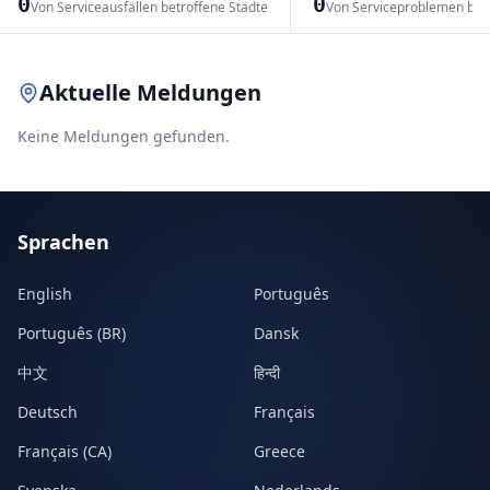
0
0
Von Serviceausfällen betroffene Städte
Von Serviceproblemen bet
Leaflet
|
© OpenStreetMap contributors
Aktuelle Meldungen
Keine Meldungen gefunden.
Sprachen
English
Português
Português (BR)
Dansk
中文
हिन्दी
Deutsch
Français
Français (CA)
Greece